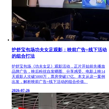
护舒宝包场功夫女足观影：映前广告+线下活动
的组合打法
护舒宝包场《功夫女足》观影活动，正片开始前先播放
品牌广告，映后粉丝自发晒图、分享感受。电影上映14
天观影人次破5000万，票房突破17亿。本文从这一案例
出发，解析映前广告+线下活动的组合价值。
2026-07-26