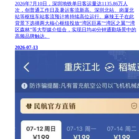
2026年7月10日，深圳地铁单日客运量达1135.86万人
次，创普通工作日及暑运客流新高。深圳北站、岗厦北
站等枢纽车站客流预计将持续高位运行。麻辣王子在此
背景下选择两大核心枢纽投放“湾区巨幕”“湾区之翼”“湾
区森林”等大型媒介组合，实现日均40分钟通勤场景中的
高频品牌触达。
2026-07-13