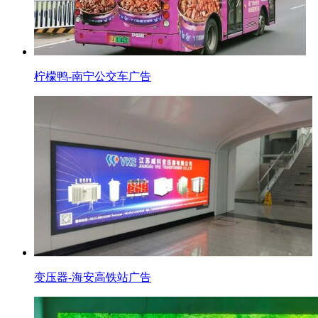
柠檬鸭-南宁公交车广告
变压器-海安高铁站广告