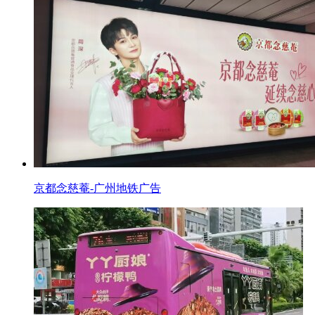
京都念慈菴-广州地铁广告