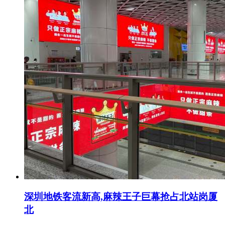
深圳地铁客流新高,麻辣王子巨幕抢占北站岗厦
北