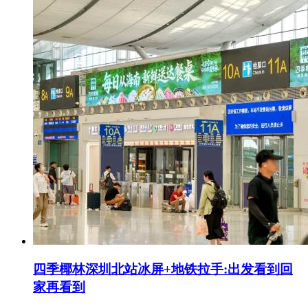
四季椰林深圳北站冰屏+地铁拉手:出发看到回
家再看到