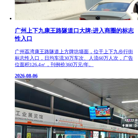
广州上下九康王路隧道口大牌:进入商圈的标志
性入口
广州荔湾康王路隧道上方牌坊墙面，位于上下九步行街
标志性入口，日均车流30万车次、人流60万人次，广告
位面积126.4㎡，刊例价360万元/年。
2026-08-06