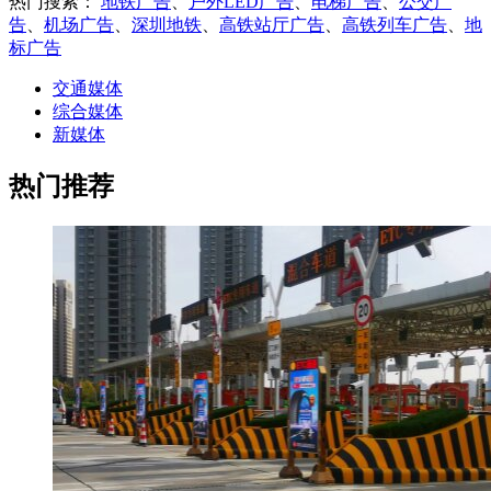
热门搜索：
地铁广告
、
户外LED广告
、
电梯广告
、
公交广
告
、
机场广告
、
深圳地铁
、
高铁站厅广告
、
高铁列车广告
、
地
标广告
交通媒体
综合媒体
新媒体
热门推荐