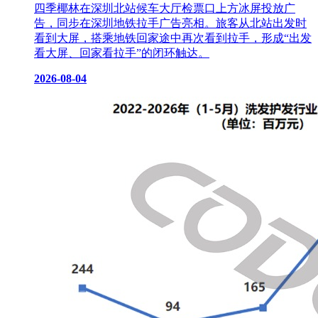
四季椰林在深圳北站候车大厅检票口上方冰屏投放广
告，同步在深圳地铁拉手广告亮相。旅客从北站出发时
看到大屏，搭乘地铁回家途中再次看到拉手，形成“出发
看大屏、回家看拉手”的闭环触达。
2026-08-04