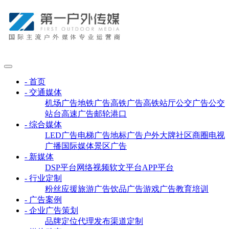
- 首页
- 交通媒体
机场广告
地铁广告
高铁广告
高铁站厅
公交广告
公交
站台
高速广告
邮轮港口
- 综合媒体
LED广告
电梯广告
地标广告
户外大牌
社区商圈
电视
广播
国际媒体
景区广告
- 新媒体
DSP平台
网络视频
软文平台
APP平台
- 行业定制
粉丝应援
旅游广告
饮品广告
游戏广告
教育培训
- 广告案例
- 企业广告策划
品牌定位
代理发布
渠道定制