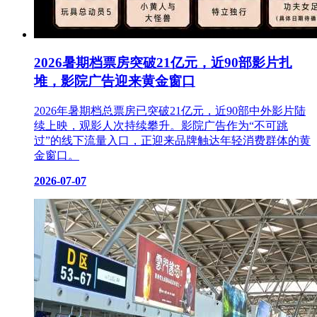
2026暑期档票房突破21亿元，近90部影片扎
堆，影院广告迎来黄金窗口
2026年暑期档总票房已突破21亿元，近90部中外影片陆
续上映，观影人次持续攀升。影院广告作为“不可跳
过”的线下流量入口，正迎来品牌触达年轻消费群体的黄
金窗口。
2026-07-07