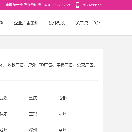
全国统一免费服务热线：400-998-3268
18124566759
例
企业广告策划
媒体动态
关于第一户外
索：
地铁广告
、
户外LED广告
、
电梯广告
、
公交广告
、
告
、
深圳地铁
、
高铁站厅广告
、
高铁列车广告
、
地标广
武汉
重庆
成都
保定
宝鸡
亳州
池州
滁州
常州