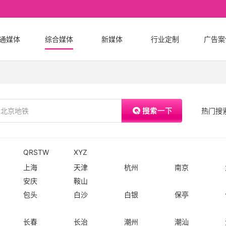
通媒体
综合媒体
新媒体
行业定制
广告案
热门搜
机场广
QRSTW
XYZ
告
上海
天津
杭州
南京
安庆
鞍山
包头
白沙
白银
保亭
长春
长治
潮州
潮汕