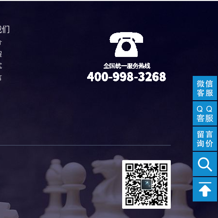
我们
介
程
式
言