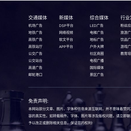
交通媒体
新媒体
综合媒体
行业
机场广告
DSP平台
LED广告
粉丝应
地铁广告
网络视频
电梯广告
旅游广
高铁广告
软文平台
地标广告
饮品广
高铁站厅
APP平台
户外大牌
游戏广
公交广告
社区商圈
教育培
公交站台
电视广播
高速广告
国际媒体
邮轮港口
景区广告
免责声明:
本网站部分文章、图片、字体和信息来源互联网，并不意味着赞同
容的真实性。如转载稿件、字体、图片等涉及版权问题，请立即联
予以改正或删除相关信息，保证您的权利!