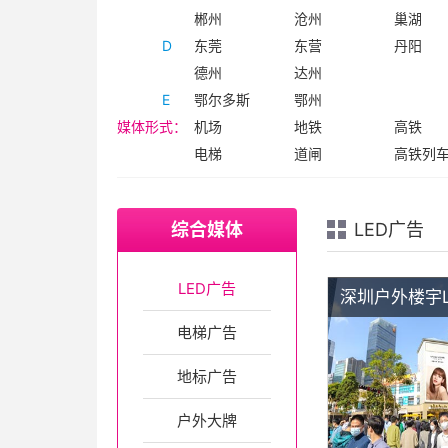
郴州
沧州
巢湖
D
东莞
东营
丹阳
德州
达州
E
鄂尔多斯
鄂州
媒体形式：
机场
地铁
高铁
电梯
道闸
高铁列
综合媒体
LED广告
LED广告
深圳户外楼宇
电梯广告
地标广告
户外大牌