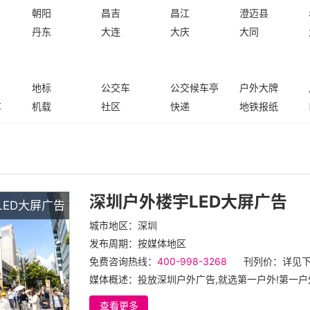
朝阳
昌吉
昌江
澄迈县
丹东
大连
大庆
大同
地标
公交车
公交候车亭
户外大牌
车
机载
社区
快递
地铁报纸
深圳户外楼宇LED大屏广告
LED大屏广告
城市地区：深圳
发布周期：按媒体地区
免费咨询热线：
400-998-3268
刊列价：详见
媒体概述：投放深圳户外广告,就选第一户外!第一户外
查看更多