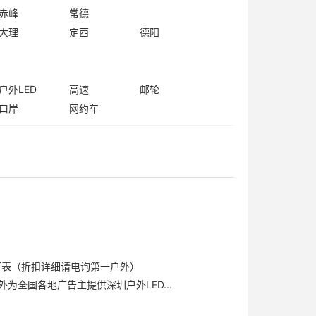
赤峰
常德
大理
定西
德阳
户外LED
高速
邮轮
口岸
网约车
下表（折扣详细请电询第一户外）
为全国各地广告主提供深圳户外LED...