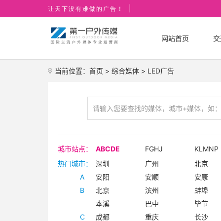
|
让天下没有难做的广告！
网站首页
交
当前位置：
首页
>
综合媒体
>
LED广告
城市站点：
ABCDE
FGHJ
KLMNP
热门城市：
深圳
广州
北京
A
安阳
安顺
安康
B
北京
滨州
蚌埠
本溪
巴中
毕节
C
成都
重庆
长沙