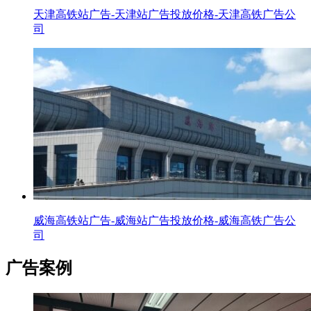
天津高铁站广告-天津站广告投放价格-天津高铁广告公
司
威海高铁站广告-威海站广告投放价格-威海高铁广告公
司
广告案例