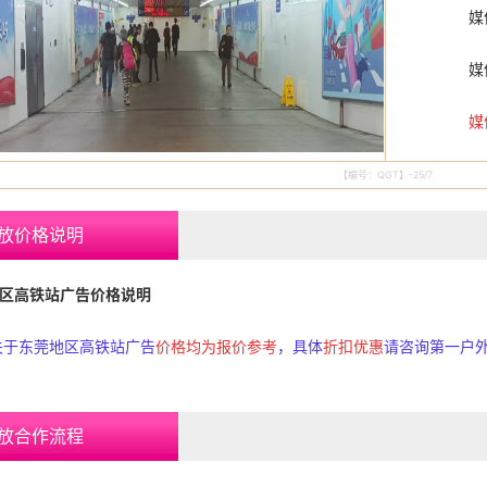
媒体规格：
媒体数
媒
【编号：QGT】-25/7
放价格说明
高铁站广告价格说明
关于
东莞地区高铁站广告
价格均为报价参考
，具体
折扣优惠
请咨询第一户
放合作流程