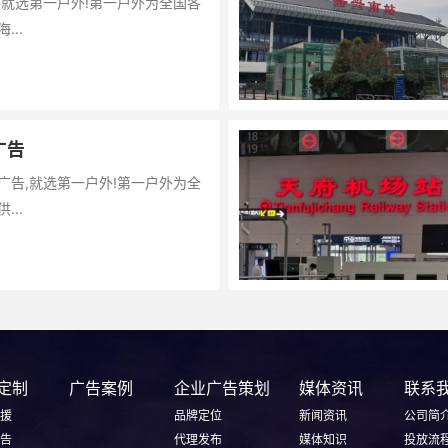
,就选第一户外!第一户外为全国各
...
广告
广告,就选第一户外!第一户外为全
...
定制
广告案例
企业广告策划
媒体资讯
联系
援
品牌定位
新闻资讯
公司简
告
代理发布
媒体知识
投放流