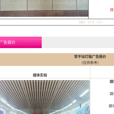
媒
【编号：QGT
】-25/7
广告报价
常平
站灯箱广告报价
（仅供参考）
媒体实拍
媒
媒体编号：CP
媒体形式