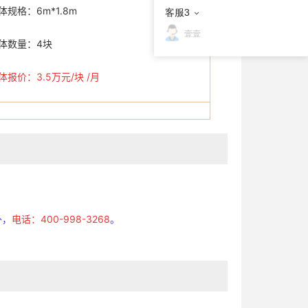
6m*1.8m
客服3
壹壹
量：4块
体报价：3.5万元/
块
/月
外，
电话：400-998-3268
。