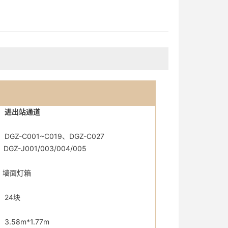
：进出站通道
-C001~C019、DGZ-C027
1/003/004/005
墙面灯箱
24块
58m*1.77m