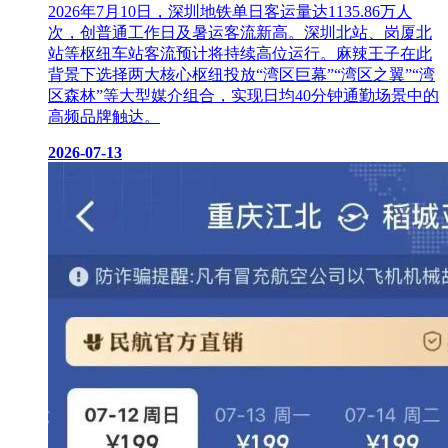
2026年7月10日，深圳地铁单日客运量达1135.86万人
次，创普通工作日及暑运客流新高。深圳北站、岗厦北
站等枢纽车站客流预计将持续高位运行。麻辣王子在此
背景下选择两大核心枢纽投放“湾区巨幕”“湾区之翼”“湾
区森林”等大型媒介组合，实现日均40分钟通勤场景中的
高频品牌触达。
2026-07-13