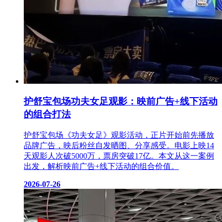
护舒宝包场功夫女足观影：映前广告+线下活动
的组合打法
护舒宝包场《功夫女足》观影活动，正片开始前先播放
品牌广告，映后粉丝自发晒图、分享感受。电影上映14
天观影人次破5000万，票房突破17亿。本文从这一案例
出发，解析映前广告+线下活动的组合价值。
2026-07-26