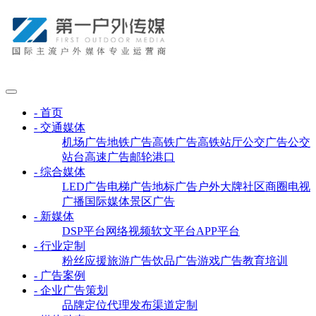
- 首页
- 交通媒体
机场广告
地铁广告
高铁广告
高铁站厅
公交广告
公交
站台
高速广告
邮轮港口
- 综合媒体
LED广告
电梯广告
地标广告
户外大牌
社区商圈
电视
广播
国际媒体
景区广告
- 新媒体
DSP平台
网络视频
软文平台
APP平台
- 行业定制
粉丝应援
旅游广告
饮品广告
游戏广告
教育培训
- 广告案例
- 企业广告策划
品牌定位
代理发布
渠道定制