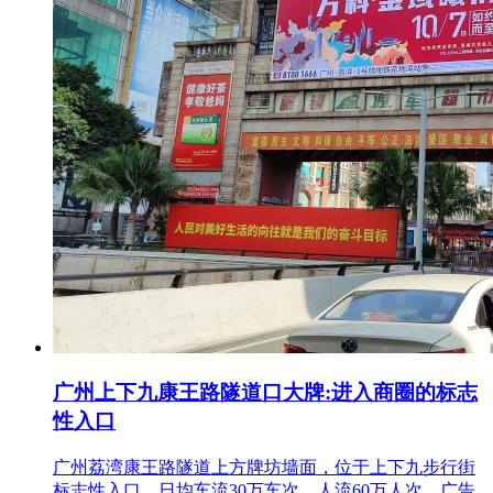
广州上下九康王路隧道口大牌:进入商圈的标志
性入口
广州荔湾康王路隧道上方牌坊墙面，位于上下九步行街
标志性入口，日均车流30万车次、人流60万人次，广告