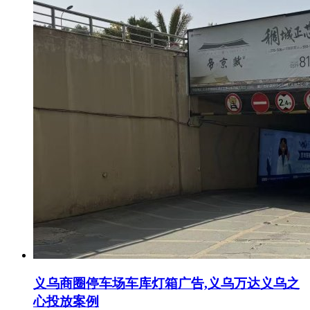
义乌商圈停车场车库灯箱广告,义乌万达义乌之
心投放案例