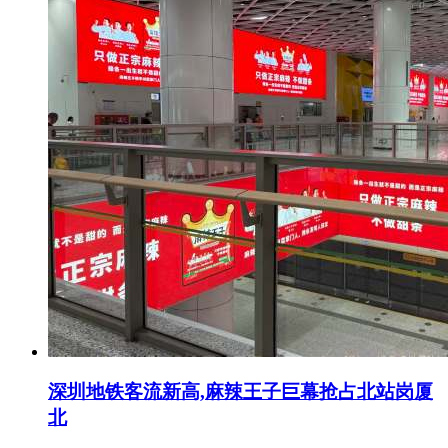
深圳地铁客流新高,麻辣王子巨幕抢占北站岗厦
北