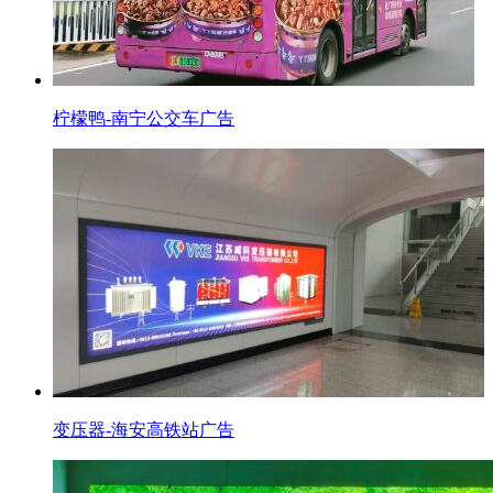
柠檬鸭-南宁公交车广告
变压器-海安高铁站广告