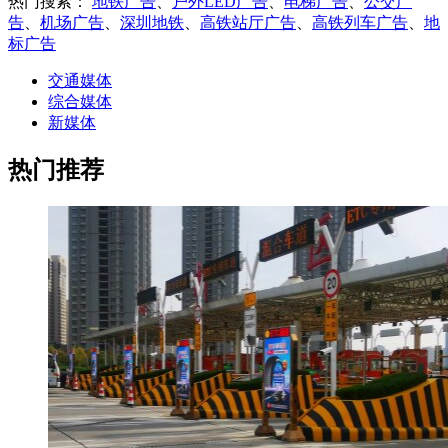
热门搜索：
地铁广告
、
户外LED广告
、
电梯广告
、
公交广
告
、
机场广告
、
深圳地铁
、
高铁站厅广告
、
高铁列车广告
、
地
标广告
交通媒体
综合媒体
新媒体
热门推荐