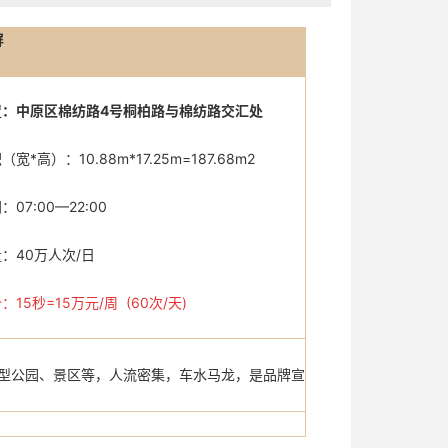
屏
置：中原区棉纺路4号桐柏路与棉纺路交汇处
宽*高）：10.88m*17.25m=187.68m2
07:00—22:00
：40万人次/日
价：
15秒=15万元/周 (60次/天)
型公园、景区等，人流密集，车水马龙，是品牌宣