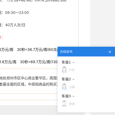
（15.58+46.46）m×14.2m=880.9㎡
06:30—23:00
：40万人次/日
价：
2万元/周 30秒=36.7万元/周(60次/天)
在线咨询
1.8万元/周 30秒=69.7万元/周(120次/天)
客服1
户外
地处郑州市区中心商业繁华区，周围百货商铺林
客服2
套最全面的区域，中高档商品的购买力强大，顾客
小陈
客服3
壹壹