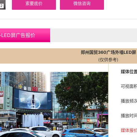
索要底价
微信咨询
2
-LED屏广告报价
郑州国贸360广场外墙LED屏
(仅供参考)
媒体位置
可视面积：
播放频次
播放时间：
媒体报