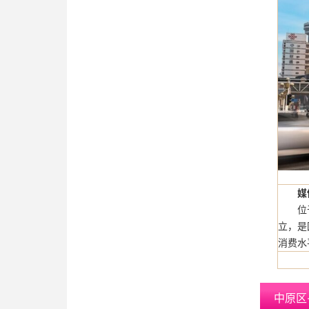
媒
位于郑
立，是
消费水
中原区