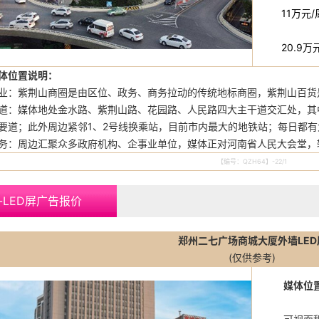
11万元/
20.9万
体位置说明：
业：紫荆山商圈是由区位、政务、商务拉动的传统地标商圈，紫荆山百货
道：媒体地处金水路、紫荆山路、花园路、人民路四大主干道交汇处，其
要道；此外周边紧邻1、2号线换乘站，目前市内最大的地铁站；每日都
务：周边汇聚众多政府机构、企事业单位，媒体正对河南省人民大会堂，
【编号：QZH64】-22/1
-LED屏广告报价
郑州二七广场商城大厦外墙LED
(仅供参考)
媒体位