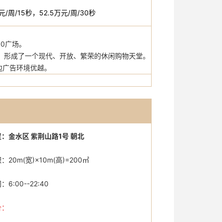
万元/周/15秒，52.5万元/周/30秒
0广场。
，形成了一个现代、开放、繁荣的休闲购物天堂。
边广告环境优越。
：金水区 紫荆山路1号 朝北
20m(宽)×10m(高)=200㎡
6:00--22:40
价：