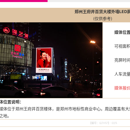
郑州王府井百货大楼外墙LED
(仅供参考)
媒体位
可视面积（
亮屏时间：
人车流量
媒体报
体位置说明：
位于郑州王府井百货楼体，是郑州市地标性商业中心。周边覆盖有大
之地。
【编号：QZH57】-22/5