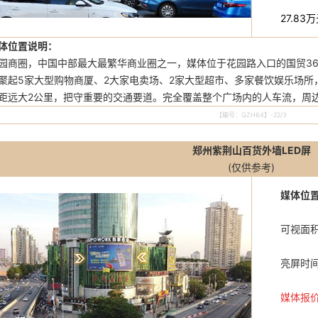
27.83
体位置说明：
圈，中国中部最大最繁华商业圈之一，媒体位于花园路入口的国贸36
5家大型购物商厦、2大家电卖场、2家大型超市、多家餐饮娱乐场所
大2公里，把守重要的交通要道。完全覆盖整个广场内的人车流，周
【编号：QZH64】-22/3
郑州紫荆山百货外墙LED屏
(仅供参考)
媒体位置
可视面积：
亮屏时间：
媒体报