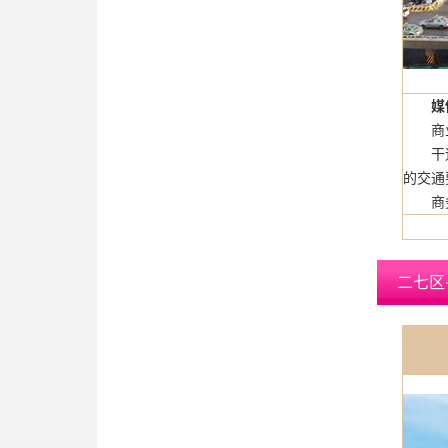
媒
商
干
的交通
商
二七区