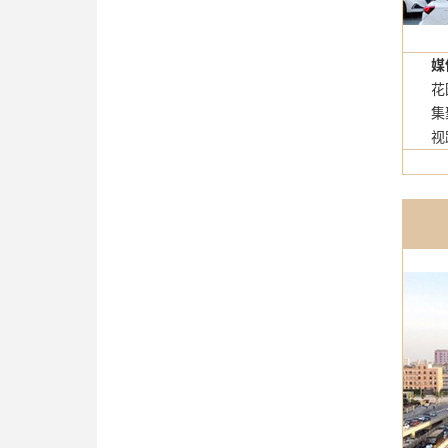
媒
花园商
集聚起
视距远