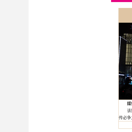
媒
该媒体
传必争