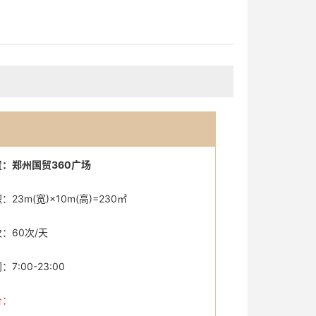
：郑州国贸360广场
23m(宽)×10m(高)=230㎡
：60次/天
7:00-23:00
价：