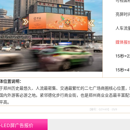
可视面积：
亮屏时间：
人车流量
媒体报
15秒=2
15秒=4
体位置说明：
州历史最悠久、人流最密集、交通最繁忙的二七广场商圈核心位置，
国内外游客必游之地。紧邻德化步行商业街，也是郑州商业业态最丰富配
平高。
【编号：QZH49】-25/9
-LED屏广告报价