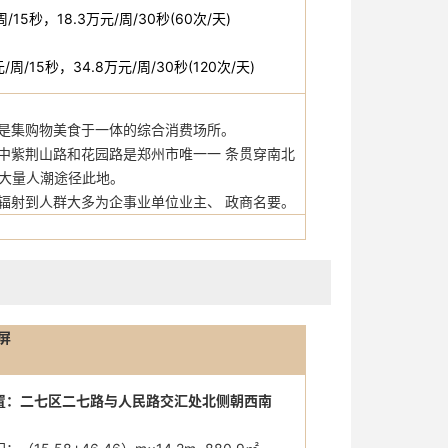
周/15秒，18.3万元/周/30秒(60次/天)
元/周/15秒，34.8万元/周/30秒(120次/天)
是集购物美食于一体的综合消费场所。
中紫荆山路和花园路是郑州市唯一一 条贯穿南北
有大量人潮途径此地。
辐射到人群大多为企事业单位业主、 政商名要。
屏
置：二七区二七路与人民路交汇处北侧朝西南