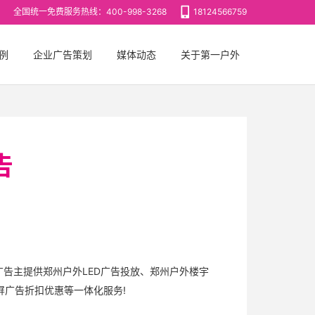
全国统一免费服务热线：400-998-3268
18124566759
例
企业广告策划
媒体动态
关于第一户外
告
广告主提供郑州户外LED广告投放、郑州户外楼宇
屏广告折扣优惠等一体化服务!