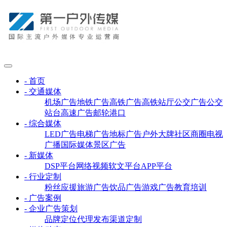
- 首页
- 交通媒体
机场广告
地铁广告
高铁广告
高铁站厅
公交广告
公交
站台
高速广告
邮轮港口
- 综合媒体
LED广告
电梯广告
地标广告
户外大牌
社区商圈
电视
广播
国际媒体
景区广告
- 新媒体
DSP平台
网络视频
软文平台
APP平台
- 行业定制
粉丝应援
旅游广告
饮品广告
游戏广告
教育培训
- 广告案例
- 企业广告策划
品牌定位
代理发布
渠道定制