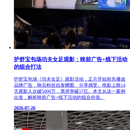
护舒宝包场功夫女足观影：映前广告+线下活动
的组合打法
护舒宝包场《功夫女足》观影活动，正片开始前先播放
品牌广告，映后粉丝自发晒图、分享感受。电影上映14
天观影人次破5000万，票房突破17亿。本文从这一案例
出发，解析映前广告+线下活动的组合价值。
2026-07-26