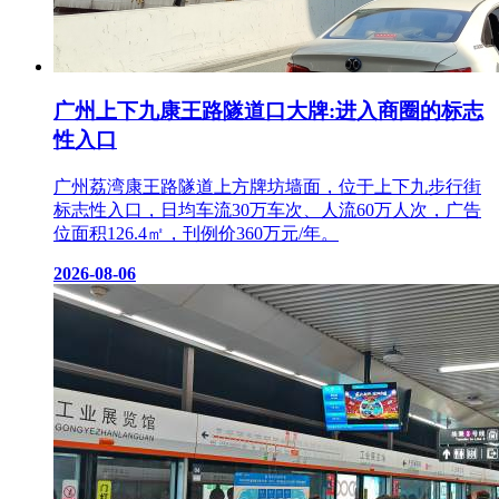
广州上下九康王路隧道口大牌:进入商圈的标志
性入口
广州荔湾康王路隧道上方牌坊墙面，位于上下九步行街
标志性入口，日均车流30万车次、人流60万人次，广告
位面积126.4㎡，刊例价360万元/年。
2026-08-06