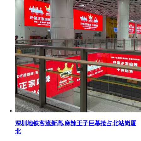
深圳地铁客流新高,麻辣王子巨幕抢占北站岗厦
北