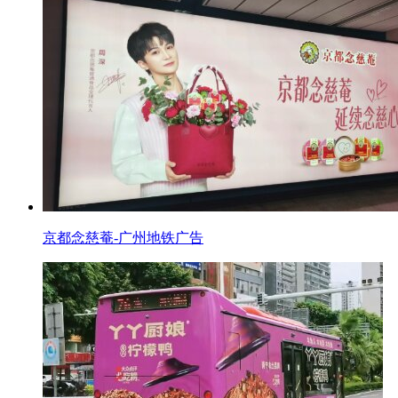
京都念慈菴-广州地铁广告