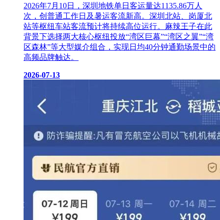
2026年7月10日，深圳地铁单日客运量达1135.86万人
次，创普通工作日及暑运客流新高。深圳北站、岗厦北
站等枢纽车站客流预计将持续高位运行。麻辣王子在此
背景下选择两大核心枢纽投放“湾区巨幕”“湾区之翼”“湾
区森林”等大型媒介组合，实现日均40分钟通勤场景中的
高频品牌触达。
2026-07-13