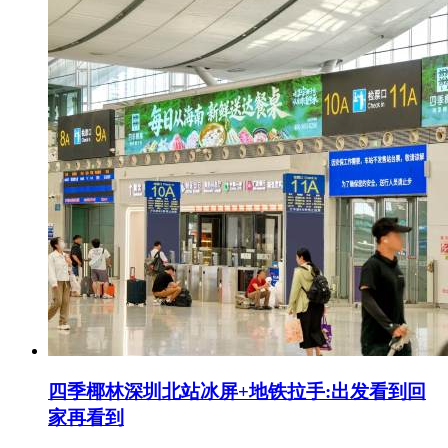
四季椰林深圳北站冰屏+地铁拉手:出发看到回
家再看到