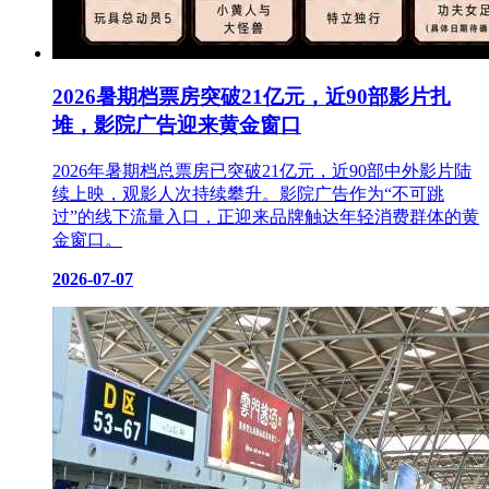
2026暑期档票房突破21亿元，近90部影片扎
堆，影院广告迎来黄金窗口
2026年暑期档总票房已突破21亿元，近90部中外影片陆
续上映，观影人次持续攀升。影院广告作为“不可跳
过”的线下流量入口，正迎来品牌触达年轻消费群体的黄
金窗口。
2026-07-07