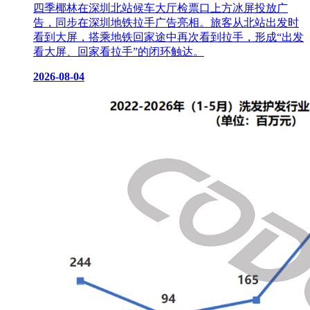
四季椰林在深圳北站候车大厅检票口上方冰屏投放广
告，同步在深圳地铁拉手广告亮相。旅客从北站出发时
看到大屏，搭乘地铁回家途中再次看到拉手，形成“出发
看大屏、回家看拉手”的闭环触达。
2026-08-04