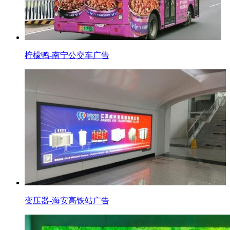
柠檬鸭-南宁公交车广告
变压器-海安高铁站广告