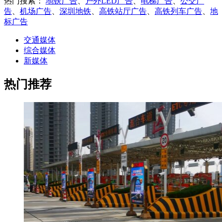
热门搜索：
地铁广告
、
户外LED广告
、
电梯广告
、
公交广
告
、
机场广告
、
深圳地铁
、
高铁站厅广告
、
高铁列车广告
、
地
标广告
交通媒体
综合媒体
新媒体
热门推荐