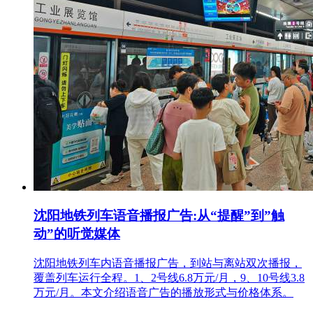
沈阳地铁列车语音播报广告:从“提醒”到”触
动”的听觉媒体
沈阳地铁列车内语音播报广告，到站与离站双次播报，
覆盖列车运行全程。1、2号线6.8万元/月，9、10号线3.8
万元/月。本文介绍语音广告的播放形式与价格体系。