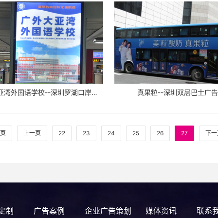
广外大亚湾外国语学校--深圳罗湖口岸广告案例
真果粒--深圳双层巴士广告
页
上一页
22
23
24
25
26
27
下一
定制
广告案例
企业广告策划
媒体资讯
联系