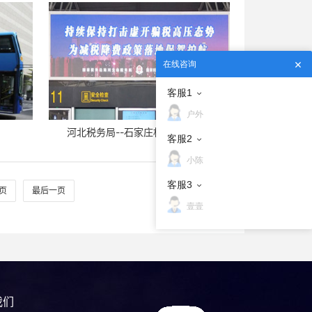
在线咨询
客服1
户外
河北税务局--石家庄机场广告案例
客服2
小陈
客服3
页
最后一页
壹壹
我们