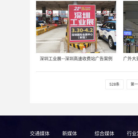
深圳工业展--深圳高速收费站广告案例
528条
第一
交通媒体
新媒体
综合媒体
行业