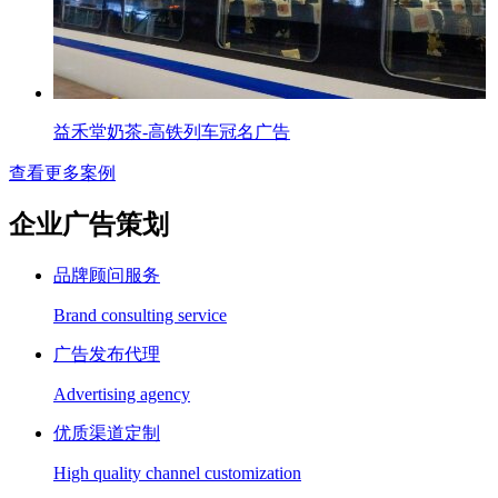
益禾堂奶茶-高铁列车冠名广告
查看更多案例
企业广告策划
品牌顾问服务
Brand consulting service
广告发布代理
Advertising agency
优质渠道定制
High quality channel customization