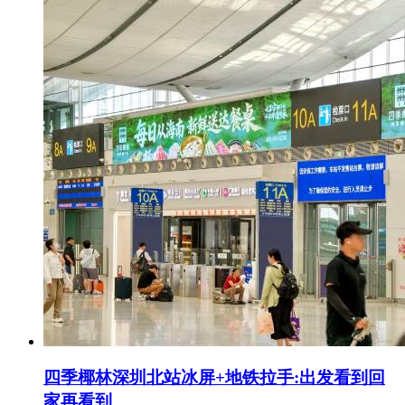
四季椰林深圳北站冰屏+地铁拉手:出发看到回
家再看到