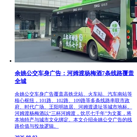
余姚公交车身广告：河姆渡杨梅酒7条线路覆盖
全城
余姚公交车身广告覆盖高铁北站、火车站、汽车南站等
核心枢纽，101路、102路、109路等多条线路串联市政
府、时代广场、王阳明故居、河姆渡遗址等城市地标。
河姆渡杨梅酒以“三杯河姆渡，饮尽七千年”为文案，将
本地特产与城市文化绑定。本文介绍余姚公交广告的线
路价值与投放逻辑。