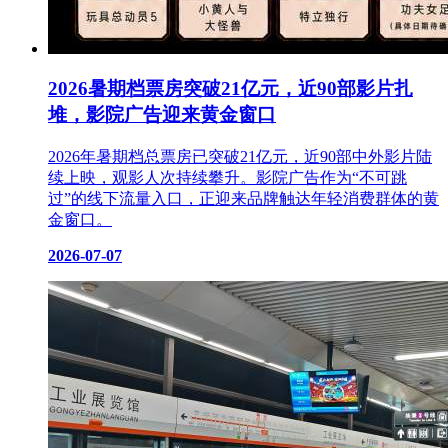
2026暑期档票房突破21亿元，近90部影片扎
堆，影院广告迎来黄金窗口
2026年暑期档总票房已突破21亿元，近90部中外影片陆
续上映，观影人次持续攀升。影院广告作为“不可跳
过”的线下流量入口，正迎来品牌触达年轻消费群体的黄
金窗口。
2026-07-07