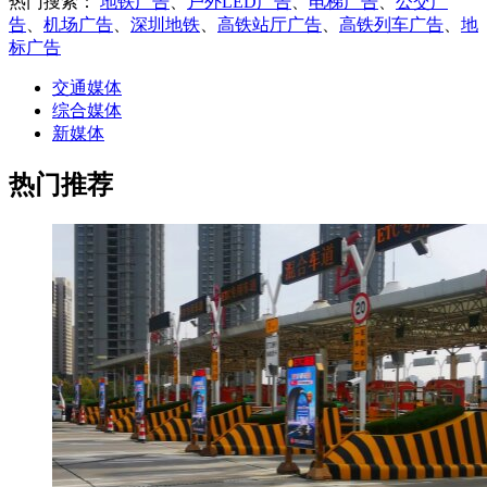
热门搜索：
地铁广告
、
户外LED广告
、
电梯广告
、
公交广
告
、
机场广告
、
深圳地铁
、
高铁站厅广告
、
高铁列车广告
、
地
标广告
交通媒体
综合媒体
新媒体
热门推荐