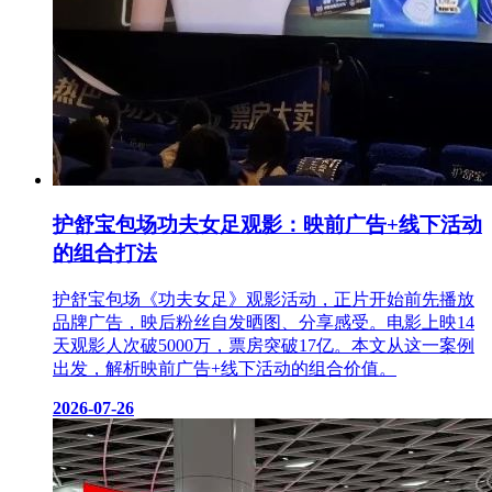
护舒宝包场功夫女足观影：映前广告+线下活动
的组合打法
护舒宝包场《功夫女足》观影活动，正片开始前先播放
品牌广告，映后粉丝自发晒图、分享感受。电影上映14
天观影人次破5000万，票房突破17亿。本文从这一案例
出发，解析映前广告+线下活动的组合价值。
2026-07-26