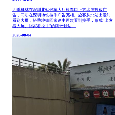
四季椰林在深圳北站候车大厅检票口上方冰屏投放广
告，同步在深圳地铁拉手广告亮相。旅客从北站出发时
看到大屏，搭乘地铁回家途中再次看到拉手，形成“出发
看大屏、回家看拉手”的闭环触达。
2026-08-04