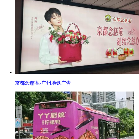
京都念慈菴-广州地铁广告