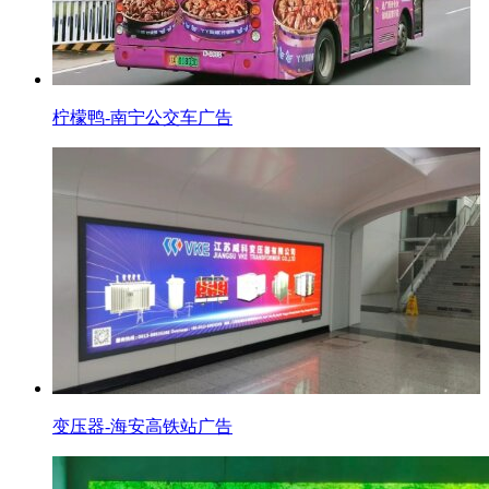
柠檬鸭-南宁公交车广告
变压器-海安高铁站广告