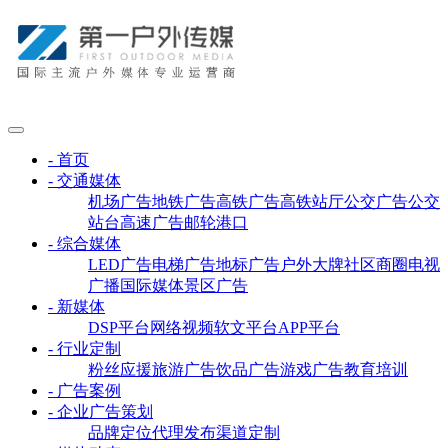
- 首页
- 交通媒体
机场广告
地铁广告
高铁广告
高铁站厅
公交广告
公交
站台
高速广告
邮轮港口
- 综合媒体
LED广告
电梯广告
地标广告
户外大牌
社区商圈
电视
广播
国际媒体
景区广告
- 新媒体
DSP平台
网络视频
软文平台
APP平台
- 行业定制
粉丝应援
旅游广告
饮品广告
游戏广告
教育培训
- 广告案例
- 企业广告策划
品牌定位
代理发布
渠道定制