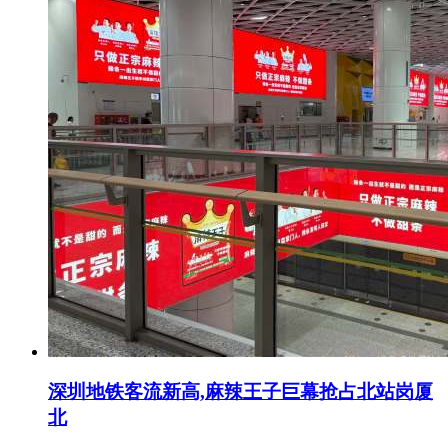
深圳地铁客流新高,麻辣王子巨幕抢占北站岗厦
北