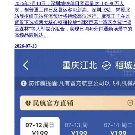
2026年7月10日，深圳地铁单日客运量达1135.86万人
次，创普通工作日及暑运客流新高。深圳北站、岗厦北
站等枢纽车站客流预计将持续高位运行。麻辣王子在此
背景下选择两大核心枢纽投放“湾区巨幕”“湾区之翼”“湾
区森林”等大型媒介组合，实现日均40分钟通勤场景中的
高频品牌触达。
2026-07-13