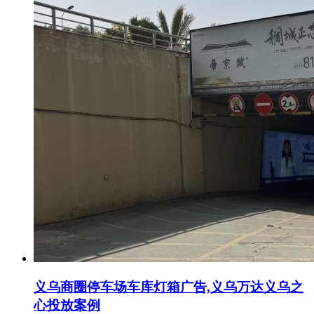
义乌商圈停车场车库灯箱广告,义乌万达义乌之
心投放案例