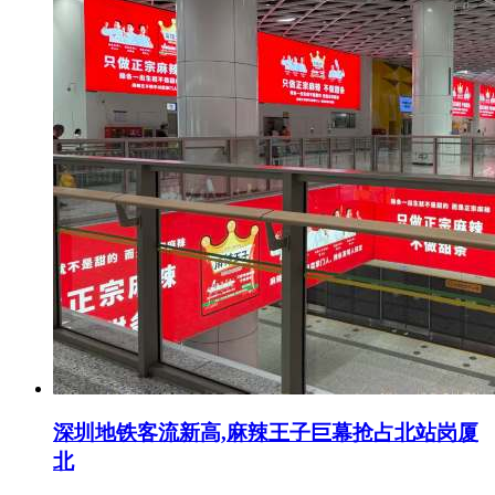
深圳地铁客流新高,麻辣王子巨幕抢占北站岗厦
北