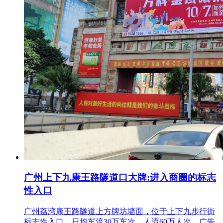
广州上下九康王路隧道口大牌:进入商圈的标志
性入口
广州荔湾康王路隧道上方牌坊墙面，位于上下九步行街
标志性入口，日均车流30万车次、人流60万人次，广告