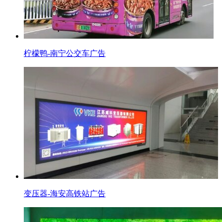
柠檬鸭-南宁公交车广告
变压器-海安高铁站广告