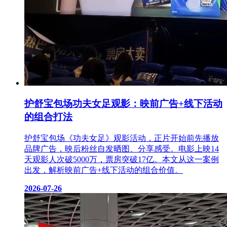
护舒宝包场功夫女足观影：映前广告+线下活动
的组合打法
护舒宝包场《功夫女足》观影活动，正片开始前先播放
品牌广告，映后粉丝自发晒图、分享感受。电影上映14
天观影人次破5000万，票房突破17亿。本文从这一案例
出发，解析映前广告+线下活动的组合价值。
2026-07-26