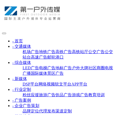
- 首页
- 交通媒体
机场广告
地铁广告
高铁广告
高铁站厅
公交广告
公交
站台
高速广告
邮轮港口
- 综合媒体
LED广告
电梯广告
地标广告
户外大牌
社区商圈
电视
广播
国际媒体
景区广告
- 新媒体
DSP平台
网络视频
软文平台
APP平台
- 行业定制
粉丝应援
旅游广告
饮品广告
游戏广告
教育培训
- 广告案例
- 企业广告策划
品牌定位
代理发布
渠道定制