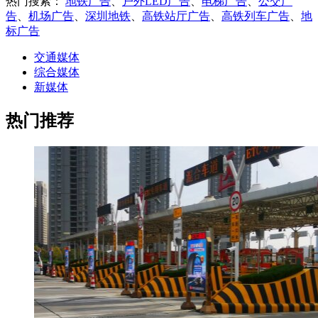
热门搜索：
地铁广告
、
户外LED广告
、
电梯广告
、
公交广
告
、
机场广告
、
深圳地铁
、
高铁站厅广告
、
高铁列车广告
、
地
标广告
交通媒体
综合媒体
新媒体
热门推荐