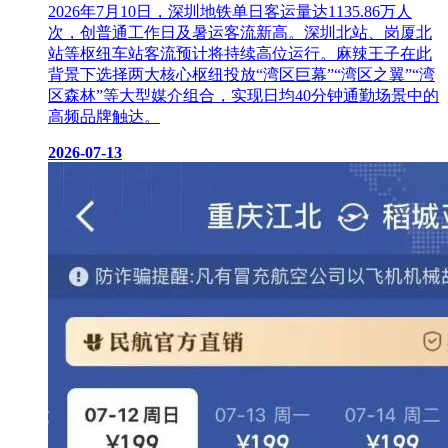
2026年7月10日，深圳地铁单日客运量达1135.86万人
次，创普通工作日及暑运客流新高。深圳北站、岗厦北
站等枢纽车站客流预计将持续高位运行。麻辣王子在此
背景下选择两大核心枢纽投放“湾区巨幕”“湾区之翼”“湾
区森林”等大型媒介组合，实现日均40分钟通勤场景中的
高频品牌触达。
2026-07-13