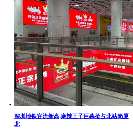
深圳地铁客流新高,麻辣王子巨幕抢占北站岗厦
北