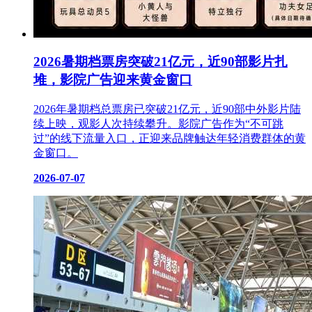
2026暑期档票房突破21亿元，近90部影片扎
堆，影院广告迎来黄金窗口
2026年暑期档总票房已突破21亿元，近90部中外影片陆
续上映，观影人次持续攀升。影院广告作为“不可跳
过”的线下流量入口，正迎来品牌触达年轻消费群体的黄
金窗口。
2026-07-07