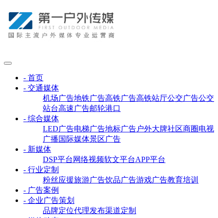
- 首页
- 交通媒体
机场广告
地铁广告
高铁广告
高铁站厅
公交广告
公交
站台
高速广告
邮轮港口
- 综合媒体
LED广告
电梯广告
地标广告
户外大牌
社区商圈
电视
广播
国际媒体
景区广告
- 新媒体
DSP平台
网络视频
软文平台
APP平台
- 行业定制
粉丝应援
旅游广告
饮品广告
游戏广告
教育培训
- 广告案例
- 企业广告策划
品牌定位
代理发布
渠道定制