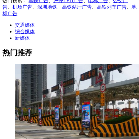
热门搜索：
地铁广告
、
户外LED广告
、
电梯广告
、
公交广
告
、
机场广告
、
深圳地铁
、
高铁站厅广告
、
高铁列车广告
、
地
标广告
交通媒体
综合媒体
新媒体
热门推荐