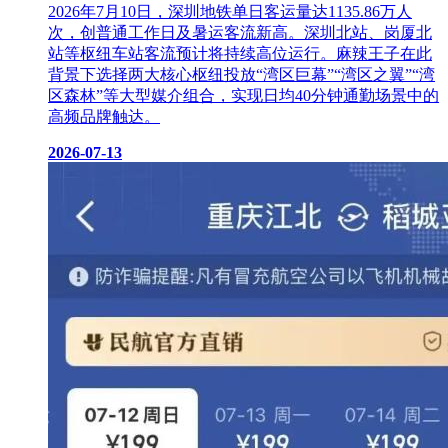
2026年7月10日，深圳地铁单日客运量达1135.86万人
次，创普通工作日及暑运客流新高。深圳北站、岗厦北
站等枢纽车站客流预计将持续高位运行。麻辣王子在此
背景下选择两大核心枢纽投放“湾区巨幕”“湾区之翼”“湾
区森林”等大型媒介组合，实现日均40分钟通勤场景中的
高频品牌触达。
2026-07-13