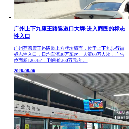
广州上下九康王路隧道口大牌:进入商圈的标志
性入口
广州荔湾康王路隧道上方牌坊墙面，位于上下九步行街
标志性入口，日均车流30万车次、人流60万人次，广告
位面积126.4㎡，刊例价360万元/年。
2026-08-06