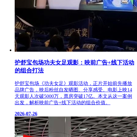
护舒宝包场功夫女足观影：映前广告+线下活动
的组合打法
护舒宝包场《功夫女足》观影活动，正片开始前先播放
品牌广告，映后粉丝自发晒图、分享感受。电影上映14
天观影人次破5000万，票房突破17亿。本文从这一案例
出发，解析映前广告+线下活动的组合价值。
2026-07-26