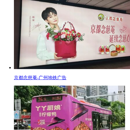
京都念慈菴-广州地铁广告