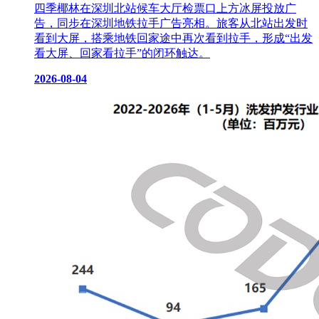
四季椰林在深圳北站候车大厅检票口上方冰屏投放广
告，同步在深圳地铁拉手广告亮相。旅客从北站出发时
看到大屏，搭乘地铁回家途中再次看到拉手，形成“出发
看大屏、回家看拉手”的闭环触达。
2026-08-04