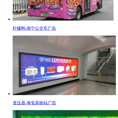
柠檬鸭-南宁公交车广告
变压器-海安高铁站广告