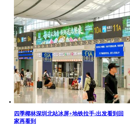
四季椰林深圳北站冰屏+地铁拉手:出发看到回
家再看到