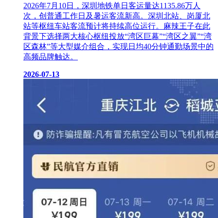
2026年7月10日，深圳地铁单日客运量达1135.86万人
次，创普通工作日及暑运客流新高。深圳北站、岗厦北
站等枢纽车站客流预计将持续高位运行。麻辣王子在此
背景下选择两大核心枢纽投放“湾区巨幕”“湾区之翼”“湾
区森林”等大型媒介组合，实现日均40分钟通勤场景中的
高频品牌触达。
2026-07-13