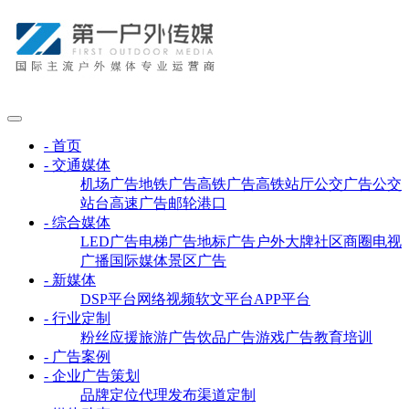
- 首页
- 交通媒体
机场广告
地铁广告
高铁广告
高铁站厅
公交广告
公交
站台
高速广告
邮轮港口
- 综合媒体
LED广告
电梯广告
地标广告
户外大牌
社区商圈
电视
广播
国际媒体
景区广告
- 新媒体
DSP平台
网络视频
软文平台
APP平台
- 行业定制
粉丝应援
旅游广告
饮品广告
游戏广告
教育培训
- 广告案例
- 企业广告策划
品牌定位
代理发布
渠道定制