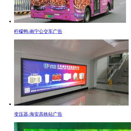
柠檬鸭-南宁公交车广告
变压器-海安高铁站广告