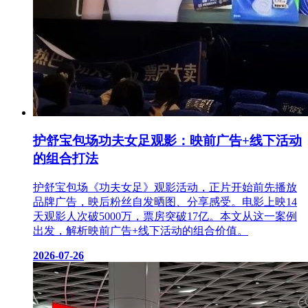
护舒宝包场功夫女足观影：映前广告+线下活动
的组合打法
护舒宝包场《功夫女足》观影活动，正片开始前先播放
品牌广告，映后粉丝自发晒图、分享感受。电影上映14
天观影人次破5000万，票房突破17亿。本文从这一案例
出发，解析映前广告+线下活动的组合价值。
2026-07-26