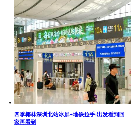
四季椰林深圳北站冰屏+地铁拉手:出发看到回
家再看到