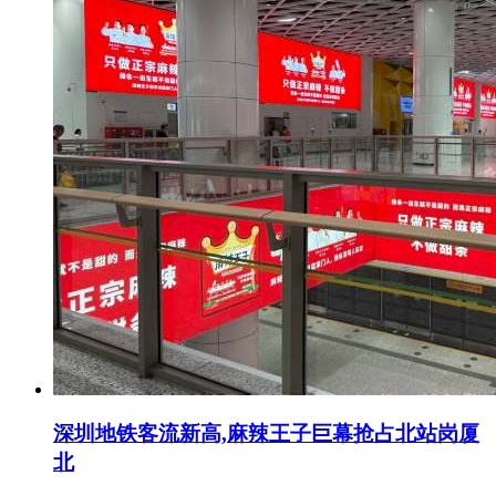
深圳地铁客流新高,麻辣王子巨幕抢占北站岗厦
北