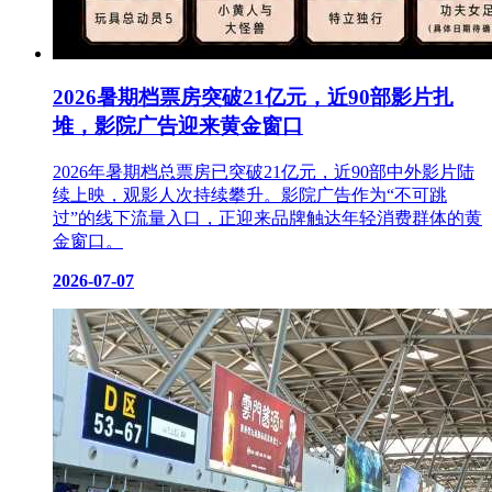
2026暑期档票房突破21亿元，近90部影片扎
堆，影院广告迎来黄金窗口
2026年暑期档总票房已突破21亿元，近90部中外影片陆
续上映，观影人次持续攀升。影院广告作为“不可跳
过”的线下流量入口，正迎来品牌触达年轻消费群体的黄
金窗口。
2026-07-07