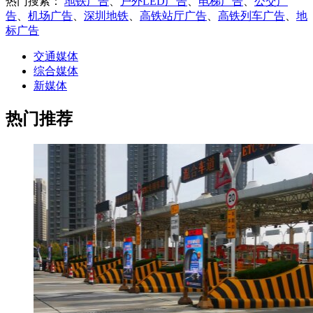
热门搜索：
地铁广告
、
户外LED广告
、
电梯广告
、
公交广
告
、
机场广告
、
深圳地铁
、
高铁站厅广告
、
高铁列车广告
、
地
标广告
交通媒体
综合媒体
新媒体
热门推荐