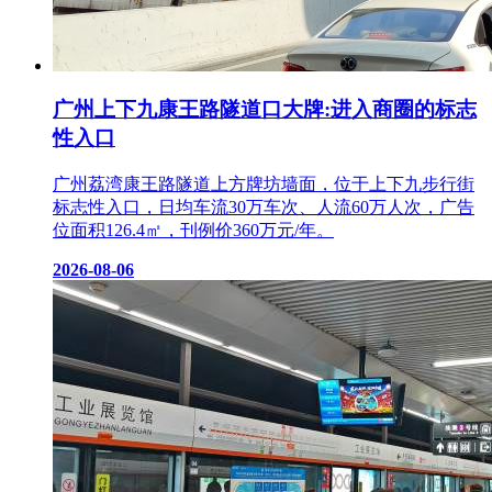
广州上下九康王路隧道口大牌:进入商圈的标志
性入口
广州荔湾康王路隧道上方牌坊墙面，位于上下九步行街
标志性入口，日均车流30万车次、人流60万人次，广告
位面积126.4㎡，刊例价360万元/年。
2026-08-06