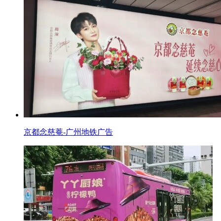
京都念慈菴-广州地铁广告