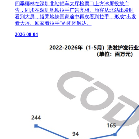
四季椰林在深圳北站候车大厅检票口上方冰屏投放广
告，同步在深圳地铁拉手广告亮相。旅客从北站出发时
看到大屏，搭乘地铁回家途中再次看到拉手，形成“出发
看大屏、回家看拉手”的闭环触达。
2026-08-04