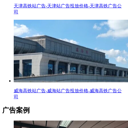
天津高铁站广告-天津站广告投放价格-天津高铁广告公
司
威海高铁站广告-威海站广告投放价格-威海高铁广告公
司
广告案例