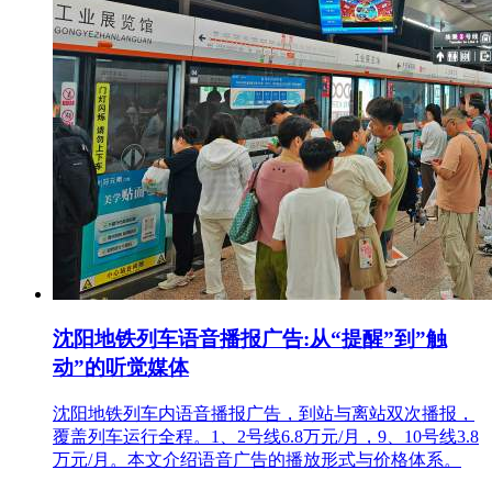
沈阳地铁列车语音播报广告:从“提醒”到”触
动”的听觉媒体
沈阳地铁列车内语音播报广告，到站与离站双次播报，
覆盖列车运行全程。1、2号线6.8万元/月，9、10号线3.8
万元/月。本文介绍语音广告的播放形式与价格体系。