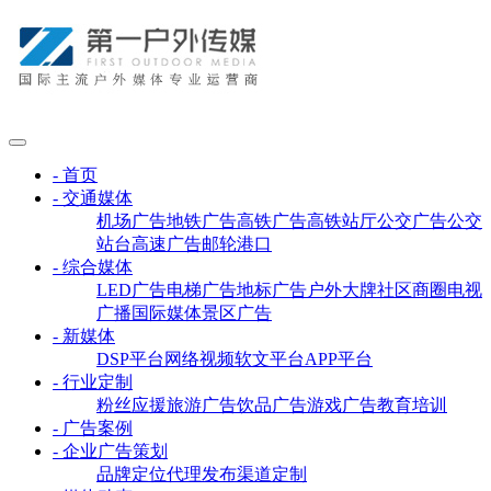
- 首页
- 交通媒体
机场广告
地铁广告
高铁广告
高铁站厅
公交广告
公交
站台
高速广告
邮轮港口
- 综合媒体
LED广告
电梯广告
地标广告
户外大牌
社区商圈
电视
广播
国际媒体
景区广告
- 新媒体
DSP平台
网络视频
软文平台
APP平台
- 行业定制
粉丝应援
旅游广告
饮品广告
游戏广告
教育培训
- 广告案例
- 企业广告策划
品牌定位
代理发布
渠道定制