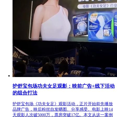
护舒宝包场功夫女足观影：映前广告+线下活动
的组合打法
护舒宝包场《功夫女足》观影活动，正片开始前先播放
品牌广告，映后粉丝自发晒图、分享感受。电影上映14
天观影人次破5000万，票房突破17亿。本文从这一案例