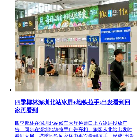
四季椰林深圳北站冰屏+地铁拉手:出发看到回
家再看到
四季椰林在深圳北站候车大厅检票口上方冰屏投放广
告，同步在深圳地铁拉手广告亮相。旅客从北站出发时
看到大屏，搭乘地铁回家途中再次看到拉手，形成“出发