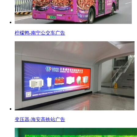
柠檬鸭-南宁公交车广告
变压器-海安高铁站广告