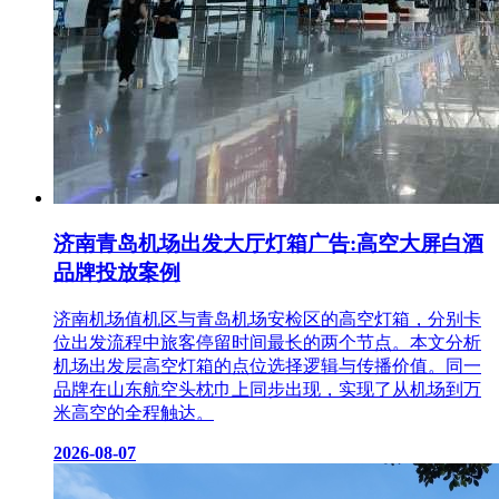
济南青岛机场出发大厅灯箱广告:高空大屏白酒
品牌投放案例
济南机场值机区与青岛机场安检区的高空灯箱，分别卡
位出发流程中旅客停留时间最长的两个节点。本文分析
机场出发层高空灯箱的点位选择逻辑与传播价值。同一
品牌在山东航空头枕巾上同步出现，实现了从机场到万
米高空的全程触达。
2026-08-07