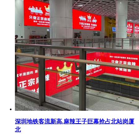
深圳地铁客流新高,麻辣王子巨幕抢占北站岗厦
北