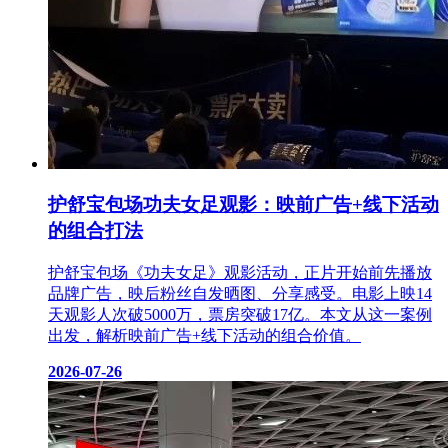
护舒宝包场功夫女足观影：映前广告+线下活动
的组合打法
护舒宝包场《功夫女足》观影活动，正片开始前先播放
品牌广告，映后粉丝自发晒图、分享感受。电影上映14
天观影人次破5000万，票房突破17亿。本文从这一案例
出发，解析映前广告+线下活动的组合价值。
2026-07-26