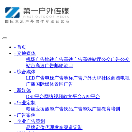
- 首页
- 交通媒体
机场广告
地铁广告
高铁广告
高铁站厅
公交广告
公交
站台
高速广告
邮轮港口
- 综合媒体
LED广告
电梯广告
地标广告
户外大牌
社区商圈
电视
广播
国际媒体
景区广告
- 新媒体
DSP平台
网络视频
软文平台
APP平台
- 行业定制
粉丝应援
旅游广告
饮品广告
游戏广告
教育培训
- 广告案例
- 企业广告策划
品牌定位
代理发布
渠道定制