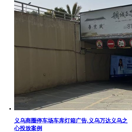
义乌商圈停车场车库灯箱广告,义乌万达义乌之
心投放案例