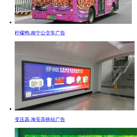
柠檬鸭-南宁公交车广告
变压器-海安高铁站广告