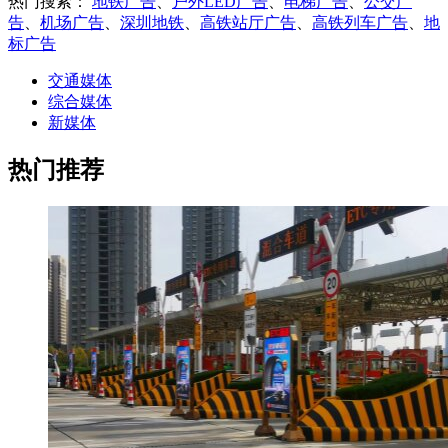
热门搜索：
地铁广告
、
户外LED广告
、
电梯广告
、
公交广
告
、
机场广告
、
深圳地铁
、
高铁站厅广告
、
高铁列车广告
、
地
标广告
交通媒体
综合媒体
新媒体
热门推荐