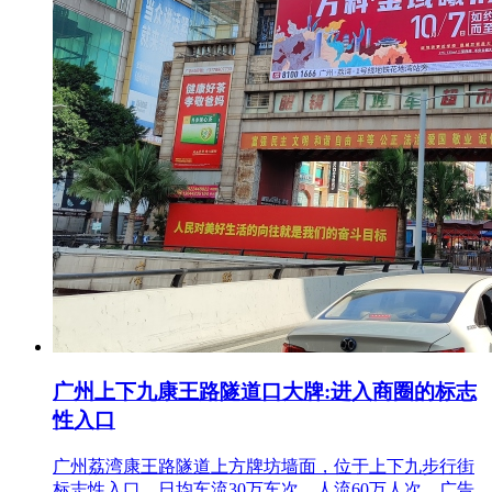
广州上下九康王路隧道口大牌:进入商圈的标志
性入口
广州荔湾康王路隧道上方牌坊墙面，位于上下九步行街
标志性入口，日均车流30万车次、人流60万人次，广告