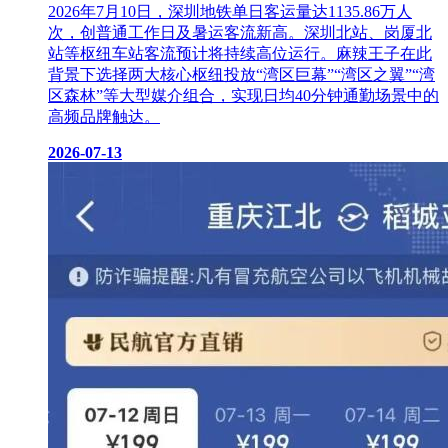
2026年7月10日，深圳地铁单日客运量达1135.86万人
次，创普通工作日及暑运客流新高。深圳北站、岗厦北
站等枢纽车站客流预计将持续高位运行。麻辣王子在此
背景下选择两大核心枢纽投放“湾区巨幕”“湾区之翼”“湾
区森林”等大型媒介组合，实现日均40分钟通勤场景中的
高频品牌触达。
2026-07-13