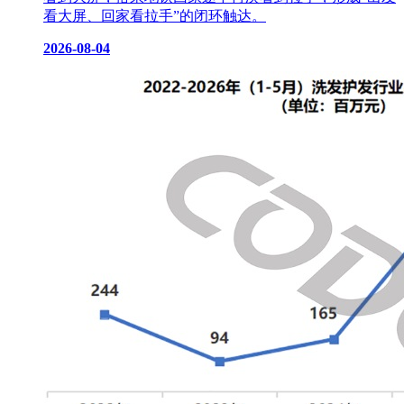
看大屏、回家看拉手”的闭环触达。
2026-08-04