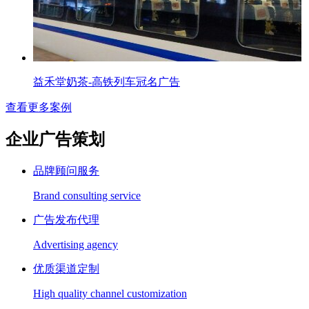
益禾堂奶茶-高铁列车冠名广告
查看更多案例
企业广告策划
品牌顾问服务
Brand consulting service
广告发布代理
Advertising agency
优质渠道定制
High quality channel customization