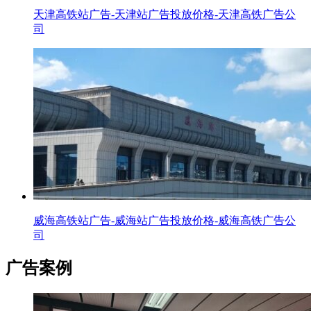
天津高铁站广告-天津站广告投放价格-天津高铁广告公
司
威海高铁站广告-威海站广告投放价格-威海高铁广告公
司
广告案例