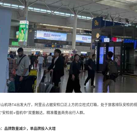
萧山机场T4出发大厅，阿里云占据安检口正上方的立柱式灯箱，处于旅客排队安检的视
“安检前+值机中”双重触达，精准覆盖商务出行人群。
局：品牌数量减少，单品牌投入大增