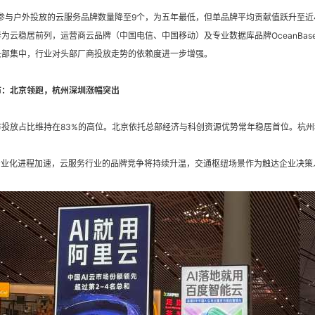
年参与户外投放的云服务品牌数量降至9个，为五年最低，但单品牌平均贡献值跃升至近40
为云稳居前列，运营商云品牌（中国电信、中国移动）及专业数据库品牌OceanBas
头部集中，行业对头部厂商投放走势的依赖度进一步增强。
布：北京领跑，杭州深圳涨幅突出
市投放占比维持在83%的高位。北京依托总部经济与科创资源优势常年稳居首位。杭
I产业化进程加速，云服务行业的品牌竞争将持续升温，交通枢纽场景作为触达企业决