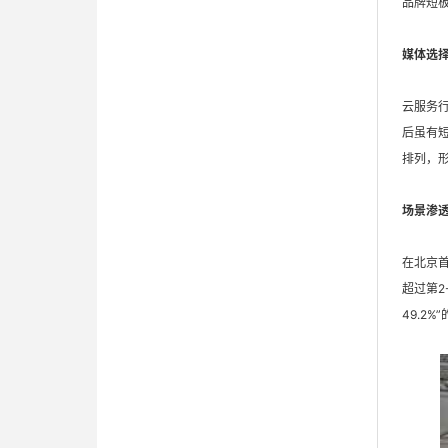
品牌短
媒体选择
云服务行
后虽有短
排列，
场景渗
在北京首
超过第2
49.2