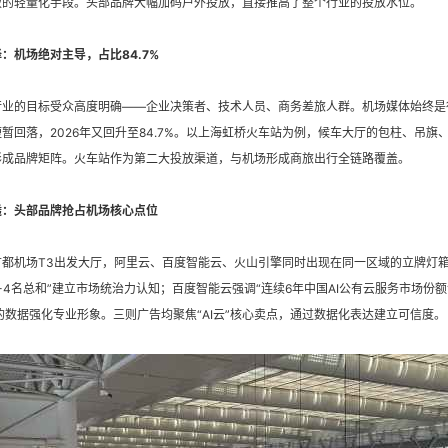
板的轻量化手段。头部品牌大幅加码户外投放，直接推高了整个行业的投放水位。
：机场绝对主导，占比84.7%
业的目标受众高度明确——企业决策者、技术人员、商务差旅人群。机场媒体始终是行业
暂回落，2026年又回升至84.7%。以上海虹桥火车站为例，候车大厅的包柱、吊旗
形成品牌矩阵。火车站作为第二大投放渠道，与机场形成商旅出行全链路覆盖。
透：头部品牌抢占机场核心点位
都机场T3出发大厅，阿里云、百度智能云、火山引擎同时出现在同一区域的立牌灯箱上
-4名总和”建立市场统治力认知；百度智能云强调“连续6年中国AI公有云服务市场份
%”的数据强化专业形象。三则广告均聚焦“AI云”核心卖点，通过数据化表达建立可信度。