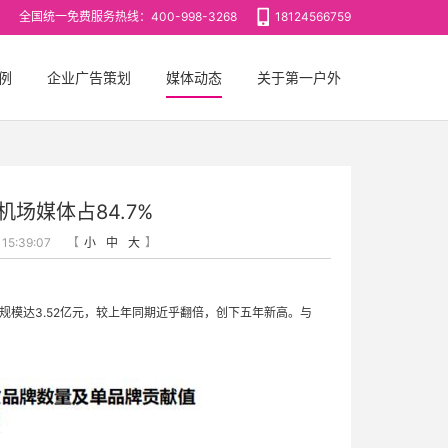
全国统一免费服务热线：400-998-3268
18124566759
例
企业广告策划
媒体动态
关于第一户外
机场媒体占84.7%
5:39:07
【
小
中
大
】
放规模达3.52亿元，较上年同期近乎翻倍，创下五年新高。与