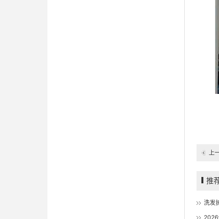
上
一
推
202