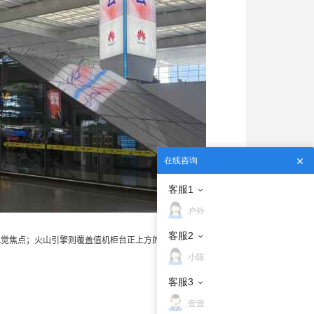
在线咨询
客服1
户外
客服2
觉焦点；火山引擎则覆盖值机柜台正上方的大型LED屏。两个
小陈
客服3
壹壹