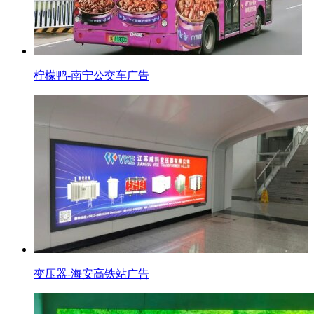
柠檬鸭-南宁公交车广告
变压器-海安高铁站广告