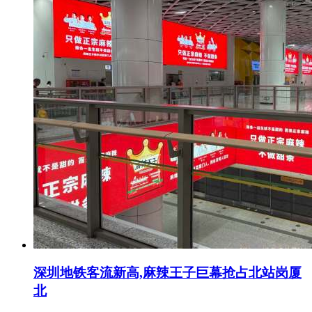
深圳地铁客流新高,麻辣王子巨幕抢占北站岗厦
北