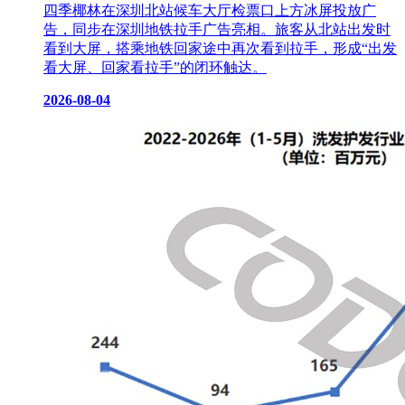
四季椰林在深圳北站候车大厅检票口上方冰屏投放广
告，同步在深圳地铁拉手广告亮相。旅客从北站出发时
看到大屏，搭乘地铁回家途中再次看到拉手，形成“出发
看大屏、回家看拉手”的闭环触达。
2026-08-04