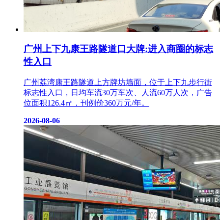
广州上下九康王路隧道口大牌:进入商圈的标志
性入口
广州荔湾康王路隧道上方牌坊墙面，位于上下九步行街
标志性入口，日均车流30万车次、人流60万人次，广告
位面积126.4㎡，刊例价360万元/年。
2026-08-06