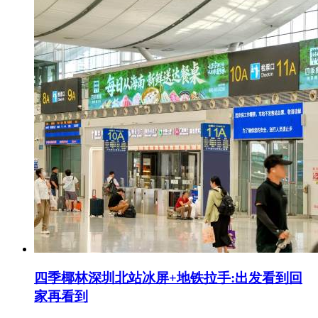
四季椰林深圳北站冰屏+地铁拉手:出发看到回
家再看到