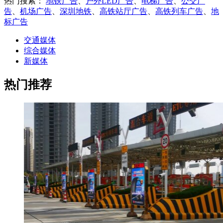
热门搜索：
地铁广告
、
户外LED广告
、
电梯广告
、
公交广
告
、
机场广告
、
深圳地铁
、
高铁站厅广告
、
高铁列车广告
、
地
标广告
交通媒体
综合媒体
新媒体
热门推荐