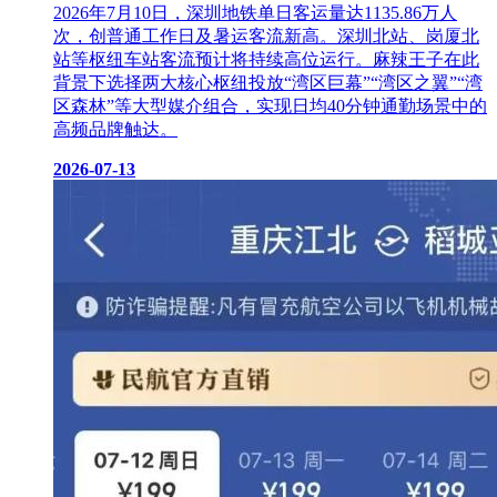
2026年7月10日，深圳地铁单日客运量达1135.86万人
次，创普通工作日及暑运客流新高。深圳北站、岗厦北
站等枢纽车站客流预计将持续高位运行。麻辣王子在此
背景下选择两大核心枢纽投放“湾区巨幕”“湾区之翼”“湾
区森林”等大型媒介组合，实现日均40分钟通勤场景中的
高频品牌触达。
2026-07-13