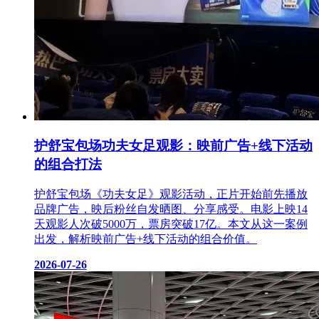
护舒宝包场功夫女足观影：映前广告+线下活动
的组合打法
护舒宝包场《功夫女足》观影活动，正片开始前先播放
品牌广告，映后粉丝自发晒图、分享感受。电影上映14
天观影人次破5000万，票房突破17亿。本文从这一案例
出发，解析映前广告+线下活动的组合价值。
2026-07-26