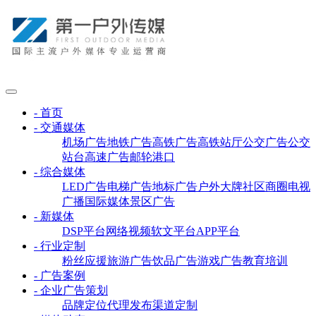
- 首页
- 交通媒体
机场广告
地铁广告
高铁广告
高铁站厅
公交广告
公交
站台
高速广告
邮轮港口
- 综合媒体
LED广告
电梯广告
地标广告
户外大牌
社区商圈
电视
广播
国际媒体
景区广告
- 新媒体
DSP平台
网络视频
软文平台
APP平台
- 行业定制
粉丝应援
旅游广告
饮品广告
游戏广告
教育培训
- 广告案例
- 企业广告策划
品牌定位
代理发布
渠道定制