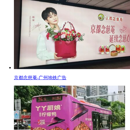
京都念慈菴-广州地铁广告