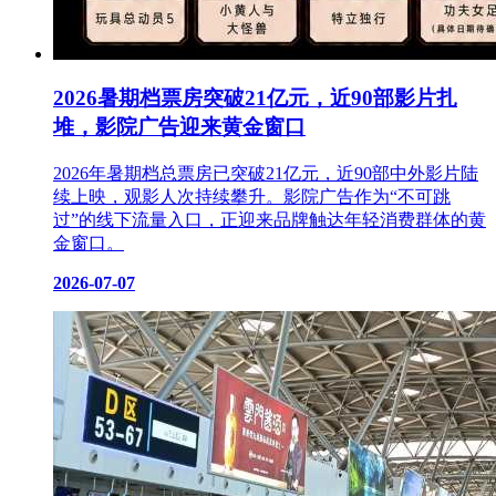
2026暑期档票房突破21亿元，近90部影片扎
堆，影院广告迎来黄金窗口
2026年暑期档总票房已突破21亿元，近90部中外影片陆
续上映，观影人次持续攀升。影院广告作为“不可跳
过”的线下流量入口，正迎来品牌触达年轻消费群体的黄
金窗口。
2026-07-07