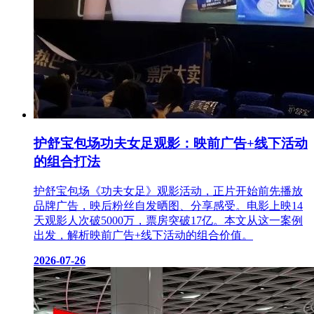
护舒宝包场功夫女足观影：映前广告+线下活动
的组合打法
护舒宝包场《功夫女足》观影活动，正片开始前先播放
品牌广告，映后粉丝自发晒图、分享感受。电影上映14
天观影人次破5000万，票房突破17亿。本文从这一案例
出发，解析映前广告+线下活动的组合价值。
2026-07-26