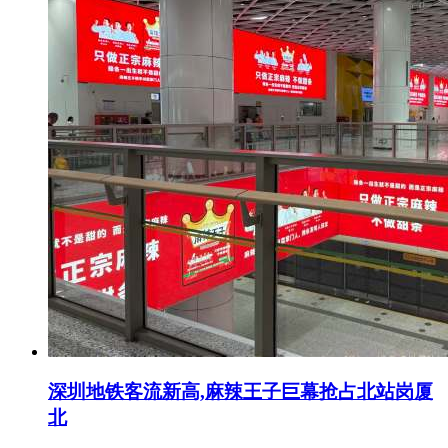
深圳地铁客流新高,麻辣王子巨幕抢占北站岗厦
北