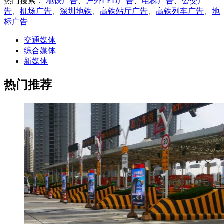
热门搜索：
地铁广告
、
户外LED广告
、
电梯广告
、
公交广
告
、
机场广告
、
深圳地铁
、
高铁站厅广告
、
高铁列车广告
、
地
标广告
交通媒体
综合媒体
新媒体
热门推荐