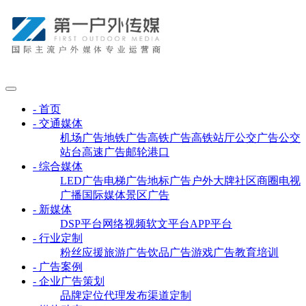
- 首页
- 交通媒体
机场广告
地铁广告
高铁广告
高铁站厅
公交广告
公交
站台
高速广告
邮轮港口
- 综合媒体
LED广告
电梯广告
地标广告
户外大牌
社区商圈
电视
广播
国际媒体
景区广告
- 新媒体
DSP平台
网络视频
软文平台
APP平台
- 行业定制
粉丝应援
旅游广告
饮品广告
游戏广告
教育培训
- 广告案例
- 企业广告策划
品牌定位
代理发布
渠道定制