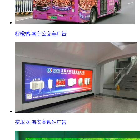
柠檬鸭-南宁公交车广告
变压器-海安高铁站广告