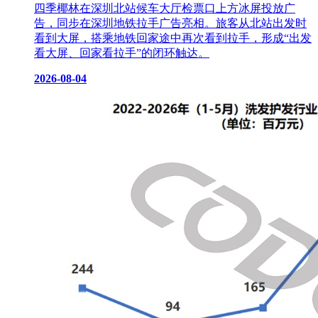
四季椰林在深圳北站候车大厅检票口上方冰屏投放广
告，同步在深圳地铁拉手广告亮相。旅客从北站出发时
看到大屏，搭乘地铁回家途中再次看到拉手，形成“出发
看大屏、回家看拉手”的闭环触达。
2026-08-04