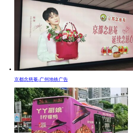
京都念慈菴-广州地铁广告