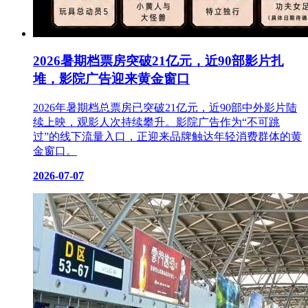
2026暑期档票房突破21亿元，近90部影片扎
堆，影院广告迎来黄金窗口
2026年暑期档总票房已突破21亿元，近90部中外影片陆
续上映，观影人次持续攀升。影院广告作为“不可跳
过”的线下流量入口，正迎来品牌触达年轻消费群体的黄
金窗口。
2026-07-07