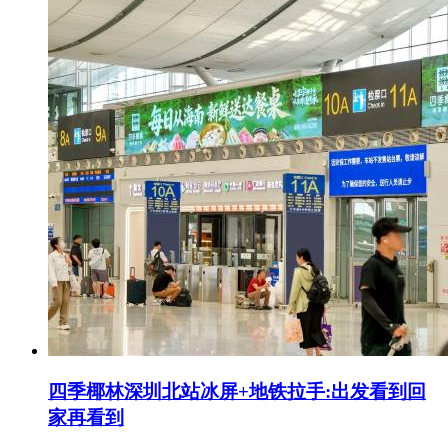
四季椰林深圳北站冰屏+地铁拉手:出发看到回
家再看到