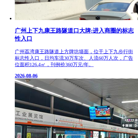
广州上下九康王路隧道口大牌:进入商圈的标志
性入口
广州荔湾康王路隧道上方牌坊墙面，位于上下九步行街
标志性入口，日均车流30万车次、人流60万人次，广告
位面积126.4㎡，刊例价360万元/年。
2026-08-06