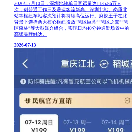
2026年7月10日，深圳地铁单日客运量达1135.86万人
次，创普通工作日及暑运客流新高。深圳北站、岗厦北
站等枢纽车站客流预计将持续高位运行。麻辣王子在此
背景下选择两大核心枢纽投放“湾区巨幕”“湾区之翼”“湾
区森林”等大型媒介组合，实现日均40分钟通勤场景中的
高频品牌触达。
2026-07-13